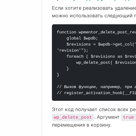
Если хотите реализовать удаление
можно использовать следующий 
function wpmentor_delete_post_rev
    global $wpdb;

    $revisions = $wpdb->get_col("SELECT ID FROM {$wpdb->posts} WHERE post_type = 
'revision'");

    foreach ( $revisions as $revision_id ) {

        wp_delete_post( $revision_id, true );

    }

}

// Вызов функции, например, при а
// register_activation_hook(__FI
Этот код получает список всех р
. Аргумент
wp_delete_post
true
перемещения в корзину.