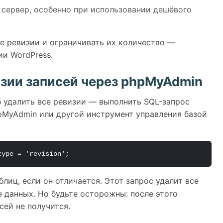
 сервер, особенно при использовании дешёвого
е ревизии и ограничивать их количество —
и WordPress.
изии записей через phpMyAdmin
 удалить все ревизии — выполнить SQL-запрос
pMyAdmin или другой инструмент управления базой
type = 'revision';
лиц, если он отличается. Этот запрос удалит все
е данных. Но будьте осторожны: после этого
сей не получится.