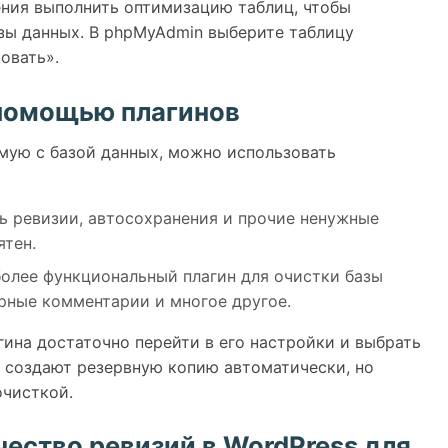
ения выполнить оптимизацию таблиц, чтобы
зы данных. В phpMyAdmin выберите таблицу
овать».
 помощью плагинов
ямую с базой данных, можно использовать
ь ревизии, автосохранения и прочие ненужные
ятен.
олее функциональный плагин для очистки базы
рные комментарии и многое другое.
гина достаточно перейти в его настройки и выбрать
 создают резервную копию автоматически, но
очисткой.
чество ревизий в WordPress для