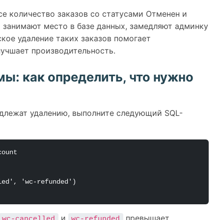
e количество заказов со статусами Отменен и
 занимают место в базе данных, замедляют админку
кое удаление таких заказов помогает
лучшает производительность.
ы: как определить, что нужно
одлежат удалению, выполните следующий SQL-
ount

и
превышает
wc-cancelled
wc-refunded