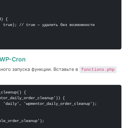
 WP-Cron
ного запуска функции. Вставьте в
functions.php
cleanup() {

le_order_cleanup');
