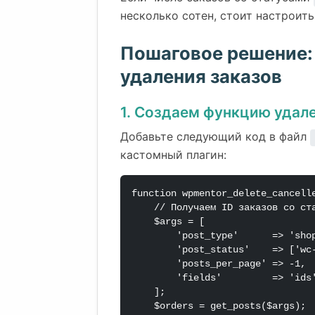
несколько сотен, стоит настроит
Пошаговое решение:
удаления заказов
1. Создаем функцию удал
Добавьте следующий код в файл
кастомный плагин:
function wpmentor_delete_cancelle
    // Получаем ID заказов со статусом отменен и возврат

    $args = [

        'post_type'      => 'shop_order',

        'post_status'    => ['wc-cancelled', 'wc-refunded'],

        'posts_per_page' => -1,

        'fields'         => 'ids',

    ];

    $orders = get_posts($args);
