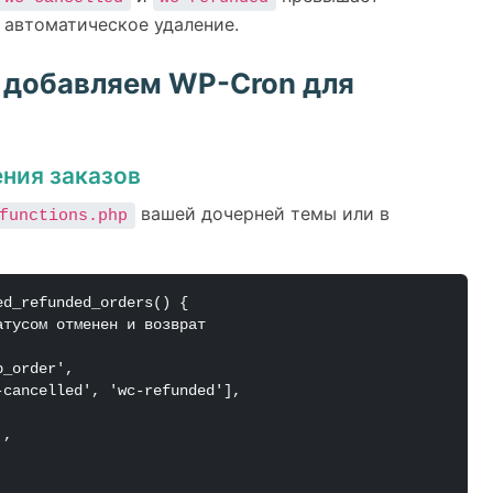
ь автоматическое удаление.
 добавляем WP-Cron для
ения заказов
вашей дочерней темы или в
functions.php
d_refunded_orders() {
