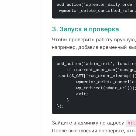
add_action('wpmentor_daily_order
'wpmentor_delete_cancelled_refun
3. Запуск и проверка
Чтобы проверить работу вручную
например, добавив временный вы
add_action('admin_init', function
    if (current_user_can('manage_woocommerce') && 
isset($_GET['run_order_cleanup'])
        wpmentor_delete_cancelled_refunded_orders();

        wp_redirect(admin_url());

        exit;

    }

});
Зайдите в админку по адресу
htt
После выполнения проверьте, что