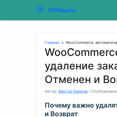
WPMentor
Главная
>
WooCommerce: автоматичес
WooCommerce
удаление зак
Отменен и Во
Автор:
Виктор Карпов
|
Опубликовано
Почему важно удалят
и Возврат