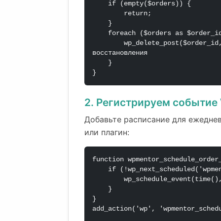
    if (empty($orders)) {

        return;

    }

    foreach ($orders as $order_id) {

        wp_delete_post($order_id, true); // true — удалить без возможности 
восстановления

    }

}
2. Регистрируем событие
Добавьте расписание для ежеднев
или плагин:
function wpmentor_schedule_order_
    if (!wp_next_scheduled('wpmentor_daily_order_cleanup')) {

        wp_schedule_event(time(), 'daily', 'wpmentor_daily_order_cleanup');

    }

}

add_action('wp', 'wpmentor_schedu