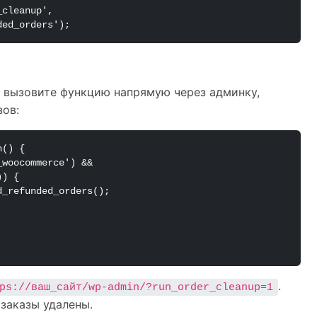
_cleanup', 
ded_orders');
, вызовите функцию напрямую через админку,
зов:
() {

) {

.
ps://ваш_сайт/wp-admin/?run_order_cleanup=1
 заказы удалены.