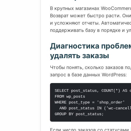
В крупных магазинах WooCommerc
Возврат может быстро расти. Они
и усложняют отчеты. Автоматичес
поддерживать базу в порядке и у
Диагностика проблем
удалять заказы
Чтобы понять, сколько заказов п
запрос в базе данных WordPress:
SELECT post_status, COUNT(*) AS c
FROM wp_posts

WHERE post_type = 'shop_order'

  AND post_status IN ('wc-cancelled', 'wc-refunded')

GROUP BY post_status;
Если число заказов со статусами