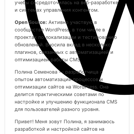
учебы сосредоточилась на веб-разработке
и системах управления контентом.
Open Source:
Активно участвую в
сообществе WordPress, в том числе в
проектах по локализации и тестированию
обновлений. Вносила вклад в несколько
плагинов, связанных с автоматизацией и
оптимизацией работы CMS.
Полина Семенова — разработчица с
опытом автоматизации процессов и
оптимизации сайтов на WordPress. Она
делится практическими советами по
настройке и улучшению функционала CMS
для пользователей разного уровня.
Привет! Меня зовут Полина, я занимаюсь
разработкой и настройкой сайтов на