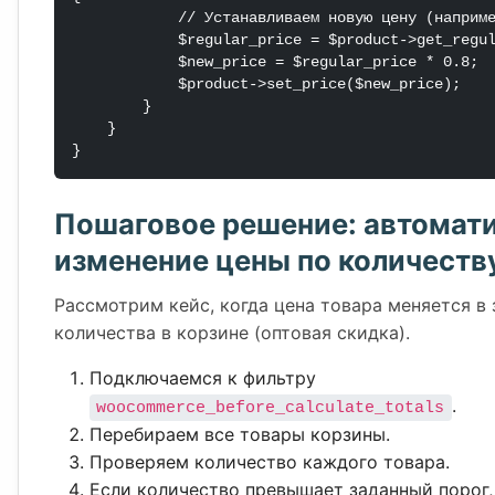
            // Устанавливаем новую цену (например, 20% скидка)

            $regular_price = $product->get_regular_price();

            $new_price = $regular_price * 0.8;

            $product->set_price($new_price);

        }

    }

}
Пошаговое решение: автомат
изменение цены по количеств
Рассмотрим кейс, когда цена товара меняется в
количества в корзине (оптовая скидка).
Подключаемся к фильтру
.
woocommerce_before_calculate_totals
Перебираем все товары корзины.
Проверяем количество каждого товара.
Если количество превышает заданный порог,