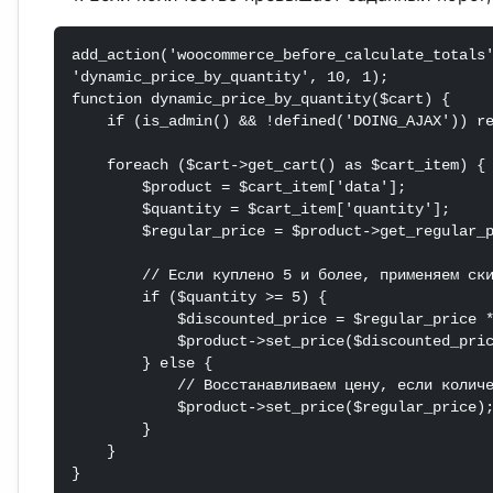
add_action('woocommerce_before_calculate_totals
'dynamic_price_by_quantity', 10, 1);

function dynamic_price_by_quantity($cart) {

    if (is_admin() && !defined('DOING_AJAX')) return;

    foreach ($cart->get_cart() as $cart_item) {

        $product = $cart_item['data'];

        $quantity = $cart_item['quantity'];

        $regular_price = $product->get_regular_price();

        // Если куплено 5 и более, применяем скидку 15%

        if ($quantity >= 5) {

            $discounted_price = $regular_price * 0.85;

            $product->set_price($discounted_price);

        } else {

            // Восстанавливаем цену, если количество меньше порога

            $product->set_price($regular_price);

        }

    }

}