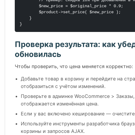
        // Пример: скидка 10% при добавлении в корзину

        $new_price = $original_price * 0.9;

        $product->set_price( $new_price );

    }

}
Проверка результата: как убед
обновилась
Чтобы проверить, что цена меняется корректно:
Добавьте товар в корзину и перейдите на стр
отобразиться с учётом изменений.
Проверьте в админке WooCommerce > Заказы, 
отображается изменённая цена.
Если у вас включено кеширование — очистите
Используйте инструменты разработчика брауз
корзины и запросов AJAX.