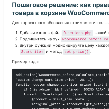
Пошаговое решение: как прав
товара в корзине WooCommer
Для корректного обновления стоимости использ
Добавьте код в файл
вашей т
functions.php
Подпишитесь на хук
woocommerce_before_ca
Внутри функции модифицируйте цену каждого
и метод
.
$cart_item
set_price()
Пример кода:
add_action('woocommerce_before_calculate_totals
'custom_change_cart_item_price', 20, 1);

function custom_change_cart_item_price( $cart ) 
    if ( is_admin() && ! defined( 'DOING_AJAX' ) ) return;

    foreach ( $cart->get_cart() as $cart_item_key => $cart_item ) {

        $product = $cart_item['data'];

        $original_price = $product->get_price();
