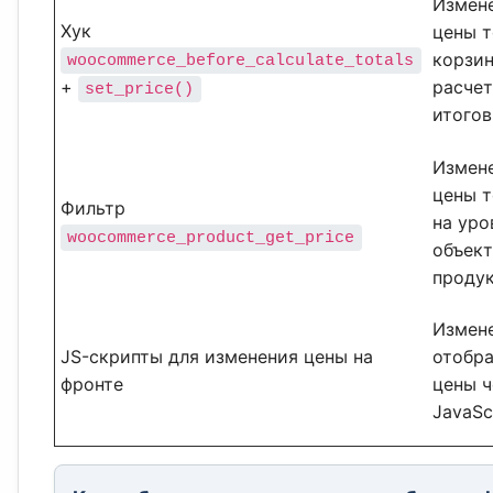
Измен
Хук
цены т
корзин
woocommerce_before_calculate_totals
+
расче
set_price()
итогов
Измен
цены 
Фильтр
на уро
woocommerce_product_get_price
объект
проду
Измен
JS-скрипты для изменения цены на
отобр
фронте
цены ч
JavaSc