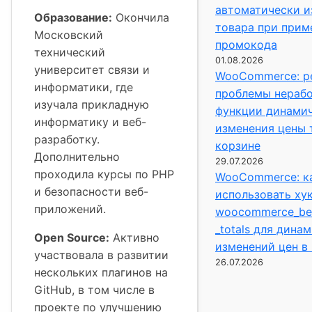
автоматически и
Образование:
Окончила
товара при прим
Московский
промокода
технический
01.08.2026
университет связи и
WooCommerce: р
информатики, где
проблемы нераб
изучала прикладную
функции динами
информатику и веб-
изменения цены 
разработку.
корзине
Дополнительно
29.07.2026
проходила курсы по PHP
WooCommerce: к
и безопасности веб-
использовать ху
приложений.
woocommerce_bef
_totals для дина
Open Source:
Активно
изменений цен в
участвовала в развитии
26.07.2026
нескольких плагинов на
GitHub, в том числе в
проекте по улучшению