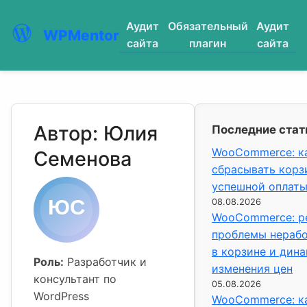
Аудит
Обязательный
Аудит
WPMentor
сайта
плагин
сайта
Автор: Юлия
Последние стат
WooCommerce: к
Семенова
сбрасывать корз
успешной оплаты
08.08.2026
WooCommerce: р
проблемы нераб
в корзине и дин
Роль:
Разработчик и
изменения цен
консультант по
05.08.2026
WordPress
WooCommerce: к