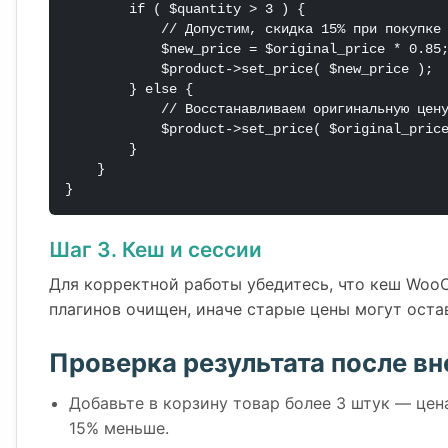
        if ( $quantity > 3 ) {

            // Допустим, скидка 15% при покупке больше 3 штук

            $new_price = $original_price * 0.85;

            $product->set_price( $new_price );

        } else {

            // Восстанавливаем оригинальную цену, если условие не выполняется

            $product->set_price( $original_price );

        }

    }

}
Шаг 3. Кеш и сессии
Для корректной работы убедитесь, что кеш Wo
плагинов очищен, иначе старые цены могут остав
Проверка результата после в
Добавьте в корзину товар более 3 штук — це
15% меньше.