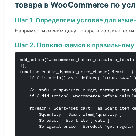
товара в WooCommerce по ус
Шаг 1. Определяем условие для изме
Например, изменим цену товара в корзине, если
Шаг 2. Подключаемся к правильному 
add_action('woocommerce_before_calculate_totals
1);

function custom_dynamic_price_change( $cart ) {

    if ( is_admin() && ! defined( 'DOING_AJAX' ) ) return;

    // Чтобы не применять скидку повторно при ajax или обновлении

    if ( did_action( 'woocommerce_before_calculate_totals' ) >= 2 ) return;

    foreach ( $cart->get_cart() as $cart_item_key => $cart_item ) {

        $quantity = $cart_item['quantity'];

        $product = $cart_item['data'];

        $original_price = $product->get_regular_price();
