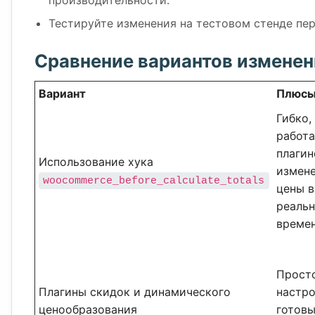
производительности.
Тестируйте изменения на тестовом стенде пе
Сравнение вариантов измене
Вариант
Плюс
Гибко,
работа
плагин
Использование хука
измен
woocommerce_before_calculate_totals
цены в
реаль
време
Прост
Плагины скидок и динамического
настро
ценообразования
готов