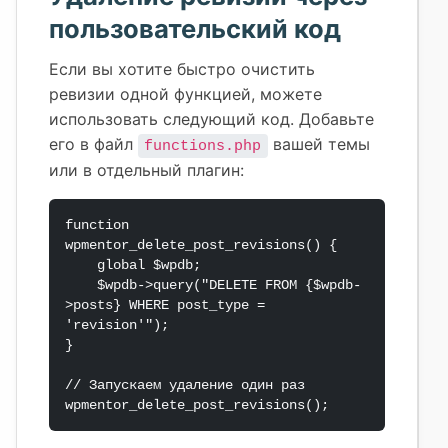
пользовательский код
Если вы хотите быстро очистить
ревизии одной функцией, можете
использовать следующий код. Добавьте
его в файл
вашей темы
functions.php
или в отдельный плагин:
function 
wpmentor_delete_post_revisions() {

    global $wpdb;

    $wpdb->query("DELETE FROM {$wpdb-
>posts} WHERE post_type = 
'revision'");

}

// Запускаем удаление один раз

wpmentor_delete_post_revisions();