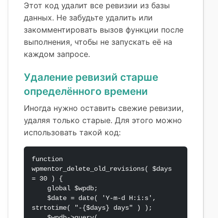
Этот код удалит все ревизии из базы
данных. Не забудьте удалить или
закомментировать вызов функции после
выполнения, чтобы не запускать её на
каждом запросе.
Удаление ревизий старше
определённого времени
Иногда нужно оставить свежие ревизии,
удаляя только старые. Для этого можно
использовать такой код:
function 
wpmentor_delete_old_revisions( $days 
= 30 ) {

    global $wpdb;

    $date = date( 'Y-m-d H:i:s', 
strtotime( "-{$days} days" ) );

    $wpdb->query(
