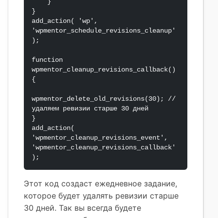
    }

}

add_action( 'wp', 
'wpmentor_schedule_revisions_cleanup' 
);

function 
wpmentor_cleanup_revisions_callback() 
{

wpmentor_delete_old_revisions(30); // 
удаляем ревизии старше 30 дней

}

add_action( 
'wpmentor_cleanup_revisions_event', 
'wpmentor_cleanup_revisions_callback' 
);
Этот код создаст ежедневное задание,
которое будет удалять ревизии старше
30 дней. Так вы всегда будете