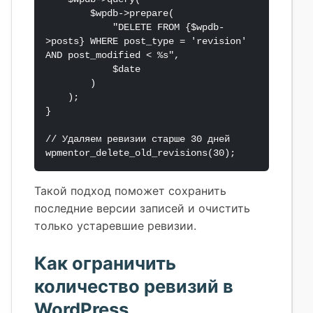
        $wpdb->prepare(

            "DELETE FROM {$wpdb-
>posts} WHERE post_type = 'revision' 
AND post_modified < %s",

            $date

        )

    );

}

// Удаляем ревизии старше 30 дней

wpmentor_delete_old_revisions(30);
Такой подход поможет сохранить
последние версии записей и очистить
только устаревшие ревизии.
Как ограничить
количество ревизий в
WordPress