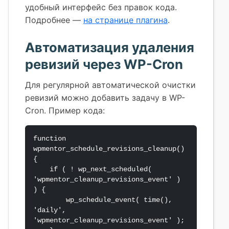
удобный интерфейс без правок кода.
Подробнее —
на странице плагина
.
Автоматизация удаления
ревизий через WP-Cron
Для регулярной автоматической очистки
ревизий можно добавить задачу в WP-
Cron. Пример кода:
function 
wpmentor_schedule_revisions_cleanup() 
{

    if ( ! wp_next_scheduled( 
'wpmentor_cleanup_revisions_event' ) 
) {

        wp_schedule_event( time(), 
'daily', 
'wpmentor_cleanup_revisions_event' );
