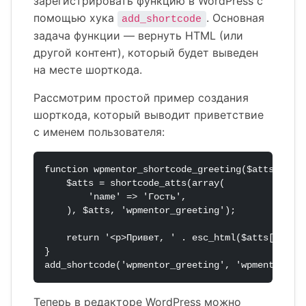
зарегистрировать функцию в WordPress с
помощью хука
. Основная
add_shortcode
задача функции — вернуть HTML (или
другой контент), который будет выведен
на месте шорткода.
Рассмотрим простой пример создания
шорткода, который выводит приветствие
с именем пользователя:
function wpmentor_shortcode_greeting($atts) {

    $atts = shortcode_atts(array(

        'name' => 'Гость',

    ), $atts, 'wpmentor_greeting');

    return '<p>Привет, ' . esc_html($atts['name'
}

add_shortcode('wpmentor_greeting', 'wpmentor_sh
Теперь в редакторе WordPress можно