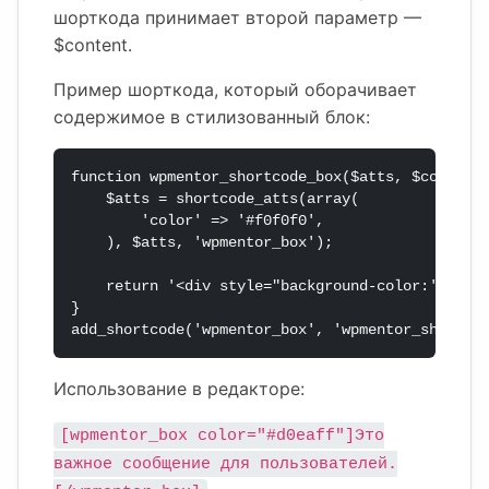
шорткода принимает второй параметр —
$content.
Пример шорткода, который оборачивает
содержимое в стилизованный блок:
function wpmentor_shortcode_box($atts, $content 
    $atts = shortcode_atts(array(

        'color' => '#f0f0f0',

    ), $atts, 'wpmentor_box');

    return '<div style="background-color:' . esc
}

add_shortcode('wpmentor_box', 'wpmentor_shortco
Использование в редакторе:
[wpmentor_box color="#d0eaff"]Это
важное сообщение для пользователей.