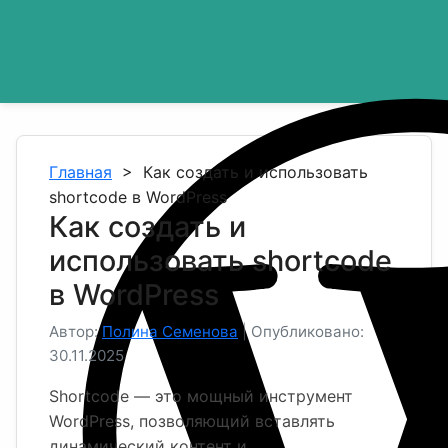
Главная
>
Как создать и использовать
shortcode в WordPress
Как создать и
использовать shortcode
в WordPress
Автор:
Полина Семенова
|
Опубликовано:
30.11.2025
Shortcode — это мощный инструмент
WordPress, позволяющий вставлять
динамический контент и