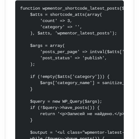
function wpmentor_shortcode_latest_posts($atts) 
    $atts = shortcode_atts(array(

        'count' => 3,

        'category' => '',

    ), $atts, 'wpmentor_latest_posts');

    $args = array(

        'posts_per_page' => intval($atts['count'
        'post_status' => 'publish',

    );

    if (!empty($atts['category'])) {

        $args['category_name'] = sanitize_text_f
    }

    $query = new WP_Query($args);

    if (!$query->have_posts()) {

        return '<p>Записей не найдено.</p>';

    }

    $output = '<ul class="wpmentor-latest-posts"
    while ($query->have_posts()) {
