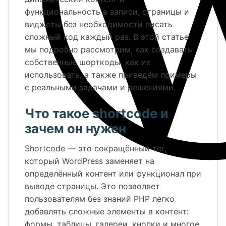
функциональность в записи, страницы и
виджеты без необходимости писать
сложный код каждый раз. В этой статье
мы подробно рассмотрим, как создавать
собственные шорткоды, как их
использовать, а также приведём примеры
с реальными задачами и решениями.
Что такое shortcode и
зачем он нужен
Shortcode — это сокращённый тег,
который WordPress заменяет на
определённый контент или функционал при
выводе страницы. Это позволяет
пользователям без знаний PHP легко
добавлять сложные элементы в контент:
формы, таблицы, галереи, кнопки и многое