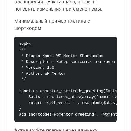
расширения функционала, чтобы не
потерять изменения при смене темы.
Минимальный пример плагина с
шорткодом:
<?php

/**

 * Plugin Name: WP Mentor Shortcodes

 * Description: Набор кастомных шорткодов для са
 * Version: 1.0

 * Author: WP Mentor

 */

function wpmentor_shortcode_greeting($atts) {

    $atts = shortcode_atts(array('name' => 'Гост
    return '<p>Привет, ' . esc_html($atts['name'
}

Активируйте плагин через админку