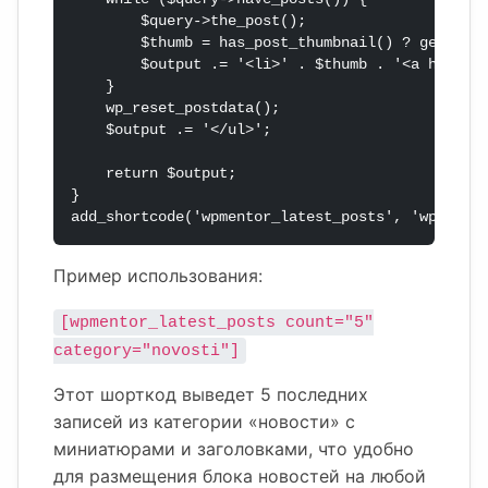
        $query->the_post();

        $thumb = has_post_thumbnail() ? get_the_
        $output .= '<li>' . $thumb . '<a href="'
    }

    wp_reset_postdata();

    $output .= '</ul>';

    return $output;

}

add_shortcode('wpmentor_latest_posts', 'wpmento
Пример использования:
[wpmentor_latest_posts count="5"
category="novosti"]
Этот шорткод выведет 5 последних
записей из категории «новости» с
миниатюрами и заголовками, что удобно
для размещения блока новостей на любой